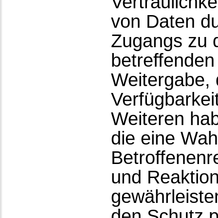
Vertraulichke
von Daten du
Zugangs zu d
betreffenden 
Weitergabe, 
Verfügbarkei
Weiteren hab
die eine Wa
Betroffenenr
und Reaktion
gewährleiste
den Schutz 