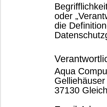
Begrifflichke
oder „Verantw
die Definitio
Datenschutz
Verantwortli
Aqua Compu
Gelliehäuser 
37130 Gleic