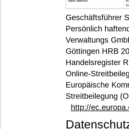
Bank address
60
G
Geschäftsführer S
Persönlich haften
Verwaltungs GmbH
Göttingen HRB 2
Handelsregister R
Online-Streitbeil
Europäische Kommi
Streitbeilegung (O
http://ec.europa
Datenschut