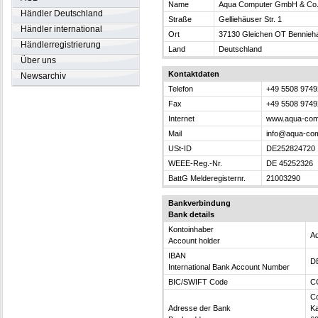
Name
Aqua Computer GmbH & Co
Händler Deutschland
Straße
Gelliehäuser Str. 1
Händler international
Ort
37130 Gleichen OT Bennieh
Händlerregistrierung
Land
Deutschland
Über uns
Kontaktdaten
Newsarchiv
Telefon
+49 5508 97492
Fax
+49 5508 9749
Internet
www.aqua-com
Mail
info@aqua-com
USt-ID
DE252824720
WEEE-Reg.-Nr.
DE 45252326
BattG Melderegisternr.
21003290
Bankverbindung
Bank details
Kontoinhaber
A
Account holder
IBAN
D
International Bank Account Number
BIC/SWIFT Code
C
C
Adresse der Bank
Ka