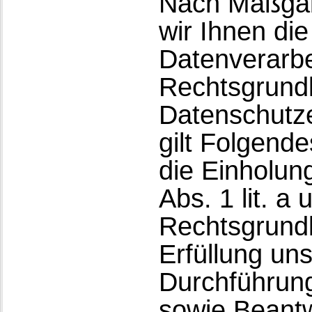
Nach Maßgab
wir Ihnen di
Datenverarbe
Rechtsgrundl
Datenschutze
gilt Folgend
die Einholung
Abs. 1 lit. a
Rechtsgrundl
Erfüllung un
Durchführun
sowie Beantw