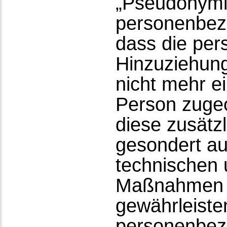
„Pseudonymis
personenbezo
dass die pe
Hinzuziehung
nicht mehr e
Person zuge
diese zusätz
gesondert a
technischen 
Maßnahmen u
gewährleiste
personenbez